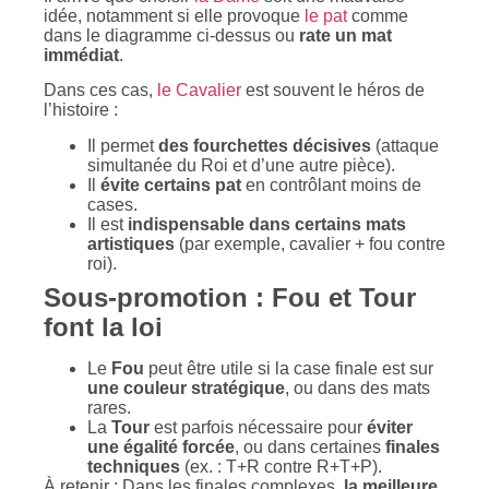
idée, notamment si elle provoque
le pat
comme
dans le diagramme ci-dessus ou
rate un mat
immédiat
.
Dans ces cas,
le Cavalier
est souvent le héros de
l’histoire :
Il permet
des fourchettes décisives
(attaque
simultanée du Roi et d’une autre pièce).
Il
évite certains pat
en contrôlant moins de
cases.
Il est
indispensable dans certains mats
artistiques
(par exemple, cavalier + fou contre
roi).
Sous-promotion :
Fou et Tour
font la loi
Le
Fou
peut être utile si la case finale est sur
une couleur stratégique
, ou dans des mats
rares.
La
Tour
est parfois nécessaire pour
éviter
une égalité forcée
, ou dans certaines
finales
techniques
(ex. : T+R contre R+T+P).
À retenir : Dans les finales complexes,
la meilleure