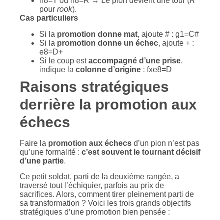
h8=T ou h8=R → Le pion devient une tour (
R
pour
rook
).
Cas particuliers
Si la
promotion donne mat
, ajoute # : g1=C#
Si la
promotion donne un échec
, ajoute + :
e8=D+
Si le coup est
accompagné d’une prise
,
indique la
colonne d’origine
: fxe8=D
Raisons stratégiques
derrière la promotion
aux
échecs
Faire la
promotion aux échecs
d’un pion n’est pas
qu’une formalité :
c’est souvent le tournant décisif
d’une partie
.
Ce petit soldat, parti de la deuxième rangée, a
traversé tout l’échiquier, parfois au prix de
sacrifices. Alors, comment tirer pleinement parti de
sa transformation ? Voici les trois grands objectifs
stratégiques d’une promotion bien pensée :