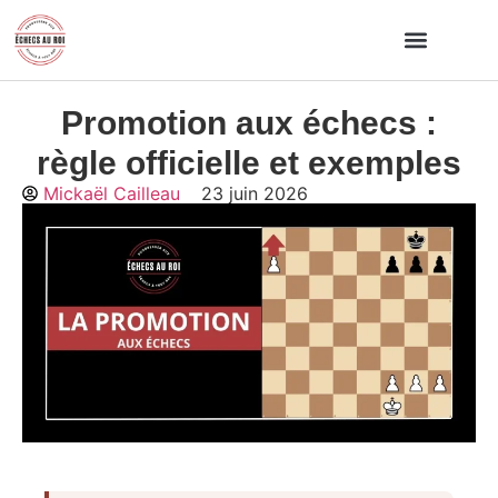
Promotion aux échecs :
Par où commencer ?
Programme 5 piliers
Calculateur de progression
règle officielle et exemples
Mickaël Cailleau
23 juin 2026