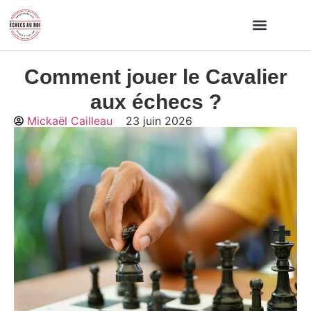
Comment jouer le Cavalier
Par où commencer ?
Programme 5 piliers
Calculateur de progression
aux échecs ?
Mickaël Cailleau
23 juin 2026